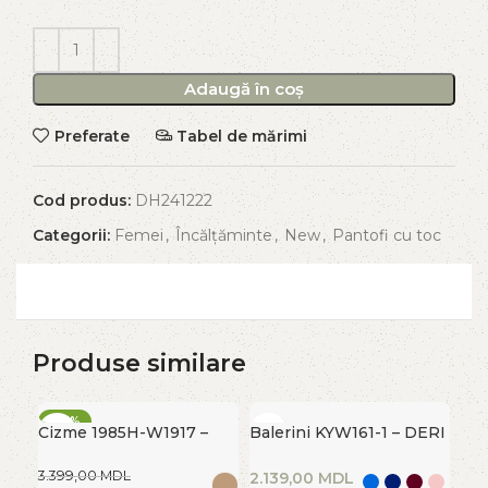
Adaugă în coș
Preferate
Tabel de mărimi
Cod produs:
DH241222
Categorii:
Femei
,
Încălțăminte
,
New
,
Pantofi cu toc
Produse similare
-40%
-6
Cizme 1985H-W1917 –
Balerini KYW161-1 – DERI
FIERBINTE
FI
ANDY CARRY
HEEL
3.399,00
MDL
MDL