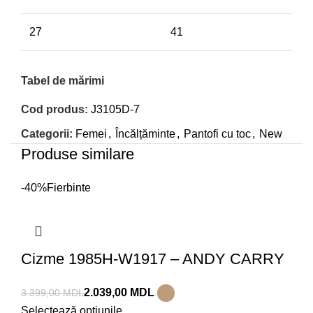
27
41
Tabel de mărimi
Cod produs:
J3105D-7
Categorii:
Femei
,
Încălțăminte
,
Pantofi cu toc
,
New
Produse similare
-40%
Fierbinte
Cizme 1985H-W1917 – ANDY CARRY
2.039,00
MDL
3.399,00
MDL
Selectează opțiunile