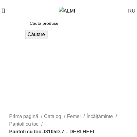
+373 788 37 238
În fiecare zi : 10-00 : 20-00
RU
Căutare
Prima pagină
Catalog
Femei
Încălțăminte
Pantofi cu toc
Pantofi cu toc J3105D-7 – DERI HEEL