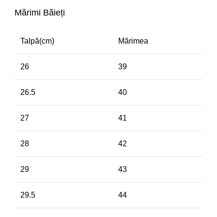
Mărimi Băieți
Talpă(cm)
Mărimea
26
39
26.5
40
27
41
28
42
29
43
29.5
44