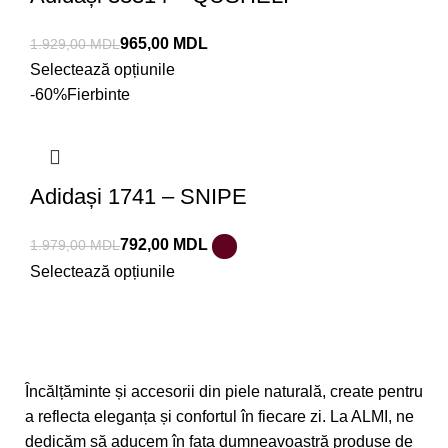
965,00
MDL
1.929,00
MDL
Selectează opțiunile
-60%
Fierbinte
Adidași 1741 – SNIPE
792,00
MDL
1.979,00
MDL
Selectează opțiunile
Încălțăminte și accesorii din piele naturală, create pentru
a reflecta eleganța și confortul în fiecare zi. La ALMI, ne
dedicăm să aducem în fața dumneavoastră produse de