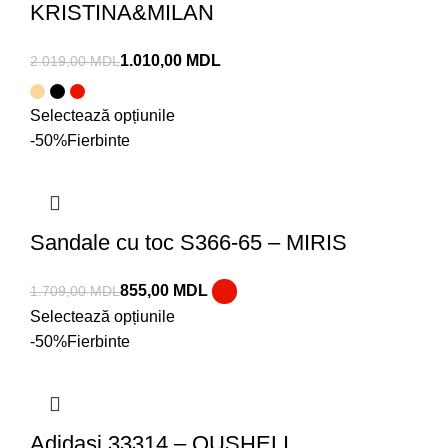
KRISTINA&MILAN
1.010,00
MDL
2.019,00
MDL
Selectează opțiunile
-50%
Fierbinte
Sandale cu toc S366-65 – MIRIS
855,00
MDL
1.709,00
MDL
Selectează opțiunile
-50%
Fierbinte
Adidași 33314 – QUSHELI