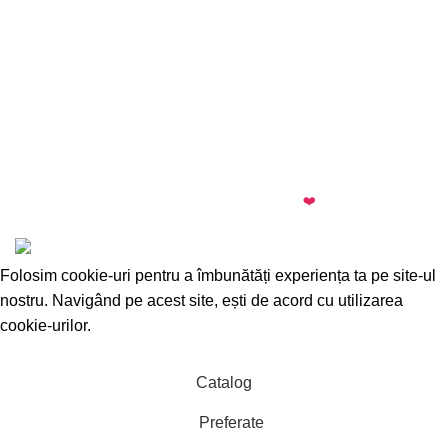
almi.md
© 2026 · All rights reserved · Made with
❤️
by
Cezar
·
Telegram
·
WhatsApp
Folosim cookie-uri pentru a îmbunătăți experiența ta pe site-ul
nostru. Navigând pe acest site, ești de acord cu utilizarea
cookie-urilor.
Accepta
Catalog
Preferate