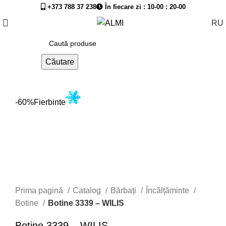
+373 788 37 238
În fiecare zi : 10-00 : 20-00
RU
Căutare
-60%
Fierbinte
Prima pagină
Catalog
Bărbați
Încălțăminte
Botine
Botine 3339 – WILIS
Botine 3339 – WILIS