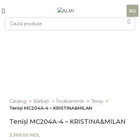
+373 788 37 238
În fiecare zi : 10-00 : 20-00
RU
Catalog
Bărbați
Încălțăminte
Teniși
Teniși MC204A-4 – KRISTINA&MILAN
Teniși MC204A-4 – KRISTINA&MILAN
MDL