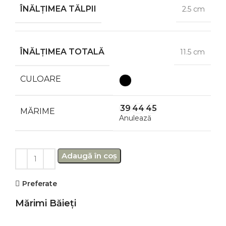
ÎNĂLȚIMEA TĂLPII
2.5 cm
ÎNĂLȚIMEA TOTALĂ
11.5 cm
CULOARE
39
44
45
MĂRIME
Anulează
Adaugă în coș
Preferate
Mărimi Băieți