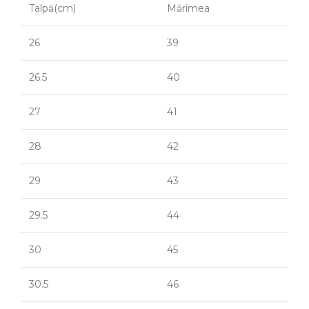
Talpă(cm)
Mărimea
26
39
26.5
40
27
41
28
42
29
43
29.5
44
30
45
30.5
46