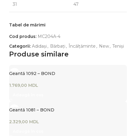
31
47
Tabel de mărimi
Cod produs:
MC204A-4
Categorii:
Adidași
,
Bărbați
,
Încălțăminte
,
New
,
Teniși
Produse similare
Geantă 1092 – BOND
MDL
Adaugă în coș
Geantă 1081 – BOND
MDL
Adaugă în coș